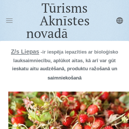
Tūrisms
Aknīstes
novadā
Z/s Liepas
-ir iespēja iepazīties ar bioloģisko
lauksaimniecību, aplūkot aitas, kā arī var gūt
ieskatu aitu audzēšanā, produktu ražošanā un
saimniekošanā