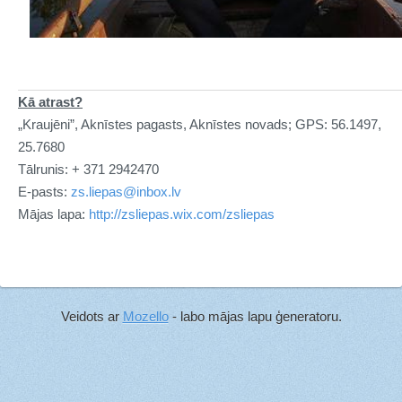
Kā atrast?
„Kraujēni”, Aknīstes pagasts, Aknīstes novads; GPS: 56.1497,
25.7680
Tālrunis:
+ 371 2942470
E-pasts:
zs.liepas@inbox.lv
Mājas lapa:
http://zsliepas.wix.com/zsliepas
Veidots ar
Mozello
- labo mājas lapu ģeneratoru.